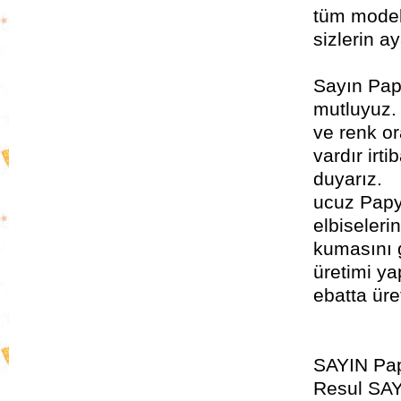
tüm modell
sizlerin a
Sayın Pap
mutluyuz
ve renk o
vardır irt
duyarız.
ucuz Pap
elbiselerin
kumasını 
üretimi ya
ebatta ür
SAYIN Pap
Resul SAY