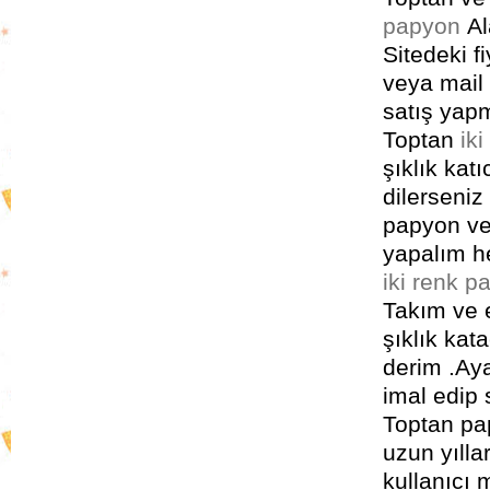
papyon
Al
Sitedeki fi
veya mail 
satış yap
Toptan
ik
şıklık katı
dilerseniz
papyon ve 
yapalım h
iki renk p
Takım ve e
şıklık kat
derim .Ay
imal edip
Toptan pap
uzun yılla
kullanıcı 