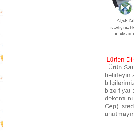
Siyah Gr
istediğiniz 
imalatımız
Lütfen D
Ürün Satın
belirleyin
bilgileri
bize fiya
dekontunu
Cep) isted
unutmayın