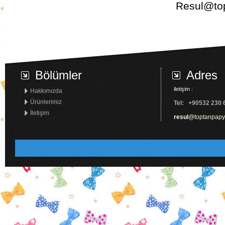
Resul@to
Bölümler
Adres
iletişim :
Hakkımızda
Ürünlerimiz
Tel: +9
0
532 230 
İletişim
resul
@
toptanpap