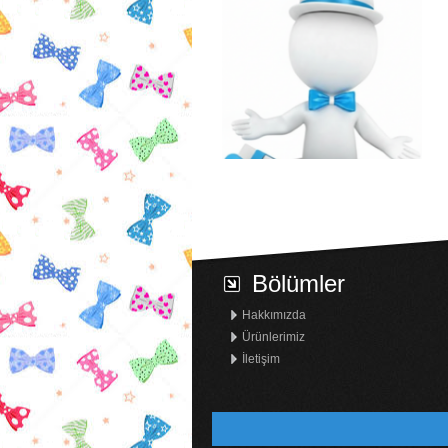
DARK
BLUE
Sayteks
Compan
Bölümler
Hakkımızda
Ürünlerimiz
Koli Desi Hesaplama
İletişim
En (cm):
Boy (cm):