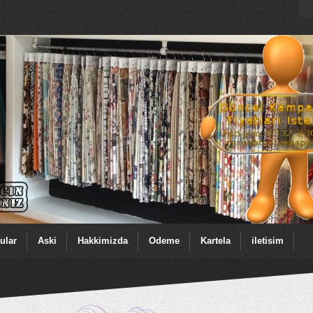
ular
Aski
Hakkimizda
Odeme
Kartela
iletisim