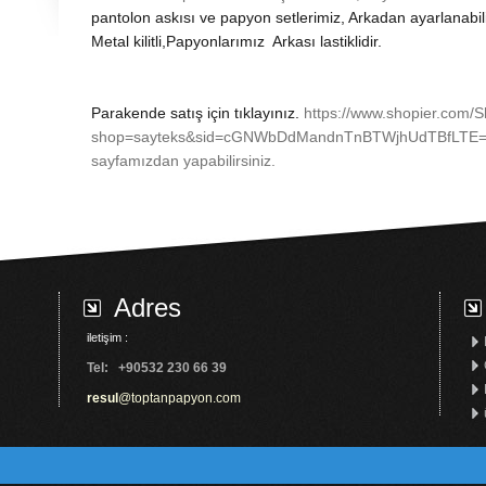
pantolon askısı ve papyon setlerimiz, Arkadan ayarlanabilir
Metal kilitli,Papyonlarımız Arkası lastiklidir.
Parakende satış için tıklayınız.
https://www.shopier.com/
shop=sayteks&sid=cGNWbDdMandnTnBTWjhUdTBfLTE
sayfamızdan yapabilirsiniz.
y
Adres
iletişim :
Tel: +9
0
532 230 66 39
resul
@
toptanpapyon.com