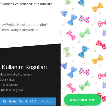
, desenli ve desensiz düz renklidir.
ShowProductNew/storefront.php?
=
kredi kartıyla alışveriş bu
Kullanım Koşulları
Mesafeli satış Sözleşmesi
Gizlilik İlkesi
Hukuki Şartlar
ürün iade değişim
WhatsApp ile Yazın
Tüm Hakları Saklıdır. 2013
pratiksitekur